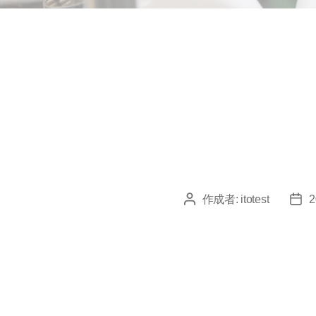
作成者:
itotest
投
投
稿
稿
者
日