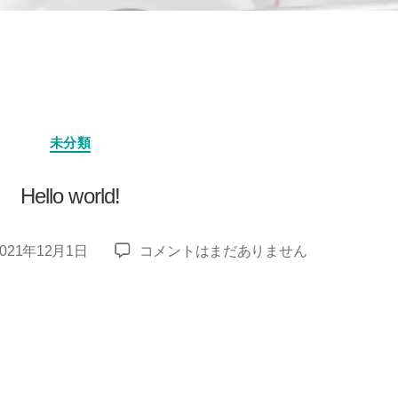
カ
未分類
テ
ゴ
リ
Hello world!
ー
Hello
2021年12月1日
コメントはまだありません
world!
へ
の