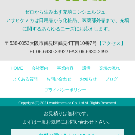
ゼロから生み出す充填コンシェルジュ。
アサヒケミカは日用品から化粧品、医薬部外品まで、充填
に関するあらゆるニーズにお応えします。
〒538-0053大阪市鶴見区鶴見4丁目10番7号
【アクセス】
TEL 06-6930-2392 / FAX 06-6930-2393
HOME
会社案内
事業内容
設備
充填の流れ
よくある質問
お問い合わせ
お知らせ
ブログ
プライバシーポリシー
Copyright (C) 2021 Asahichemica Co., Ltd All Rights Reserved.
お見積りは無料です。
まずは一度お気軽にお問い合わせ下さい。